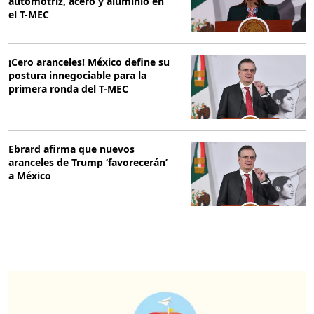
automotriz, acero y aluminio en
el T-MEC
¡Cero aranceles! México define su
postura innegociable para la
primera ronda del T-MEC
Ebrard afirma que nuevos
aranceles de Trump ‘favorecerán’
a México
O