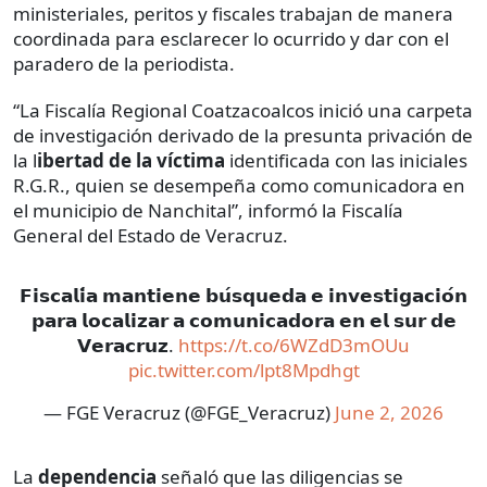
ministeriales, peritos y fiscales trabajan de manera
coordinada para esclarecer lo ocurrido y dar con el
paradero de la periodista.
“La Fiscalía Regional Coatzacoalcos inició una carpeta
de investigación derivado de la presunta privación de
la l
ibertad de la víctima
identificada con las iniciales
R.G.R., quien se desempeña como comunicadora en
el municipio de Nanchital”, informó la Fiscalía
General del Estado de Veracruz.
𝗙𝗶𝘀𝗰𝗮𝗹𝗶́𝗮 𝗺𝗮𝗻𝘁𝗶𝗲𝗻𝗲 𝗯𝘂́𝘀𝗾𝘂𝗲𝗱𝗮 𝗲 𝗶𝗻𝘃𝗲𝘀𝘁𝗶𝗴𝗮𝗰𝗶𝗼́𝗻
𝗽𝗮𝗿𝗮 𝗹𝗼𝗰𝗮𝗹𝗶𝘇𝗮𝗿 𝗮 𝗰𝗼𝗺𝘂𝗻𝗶𝗰𝗮𝗱𝗼𝗿𝗮 𝗲𝗻 𝗲𝗹 𝘀𝘂𝗿 𝗱𝗲
𝗩𝗲𝗿𝗮𝗰𝗿𝘂𝘇.
https://t.co/6WZdD3mOUu
pic.twitter.com/lpt8Mpdhgt
— FGE Veracruz (@FGE_Veracruz)
June 2, 2026
La
dependencia
señaló que las diligencias se