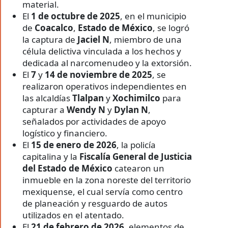
material.
El
1 de octubre de 2025
, en el municipio
de
Coacalco
,
Estado de México
, se logró
la captura de
Jaciel N
, miembro de una
célula delictiva vinculada a los hechos y
dedicada al narcomenudeo y la extorsión.
El
7
y
14 de noviembre de 2025
, se
realizaron operativos independientes en
las alcaldías
Tlalpan
y
Xochimilco
para
capturar a
Wendy N
y
Dylan N
,
señalados por actividades de apoyo
logístico y financiero.
El
15 de enero de 2026
, la policía
capitalina y la
Fiscalía General de Justicia
del Estado de México
catearon un
inmueble en la zona noreste del territorio
mexiquense, el cual servía como centro
de planeación y resguardo de autos
utilizados en el atentado.
El
21 de febrero de 2026
, elementos de